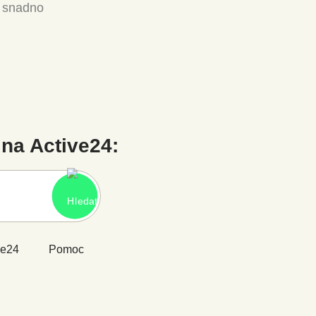
a snadno
na Active24:
ve24
Pomoc