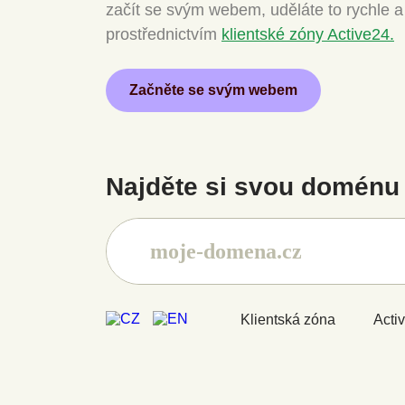
začít se svým webem, uděláte to rychle 
prostřednictvím
klientské zóny Active24.
Začněte se svým webem
Najděte si svou doménu 
Klientská zóna
Acti